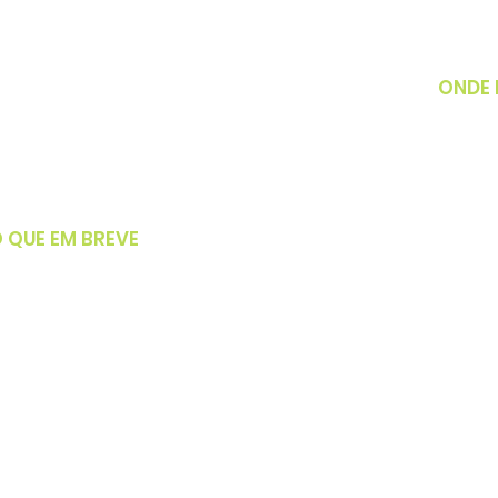
ONDE
Av. Senado
171, Pq. A
61
 QUE EM BREVE