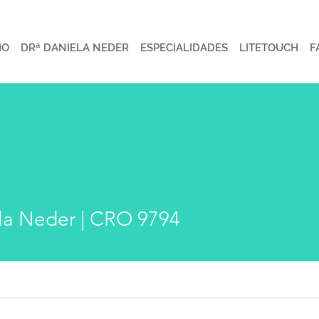
IO
DRª DANIELA NEDER
ESPECIALIDADES
LITETOUCH
F
la Neder | CRO 9794