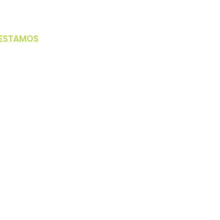
 ESTAMOS
r José Rodrigues de Morais Neto, Nº
mazônia - Goiânia - GO