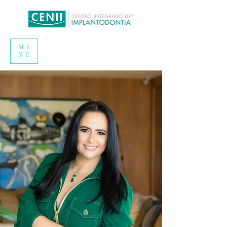
ME
NU